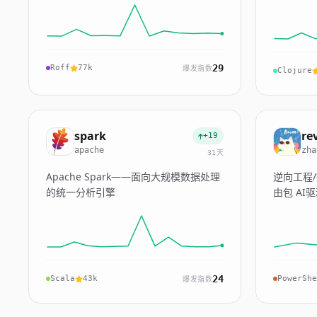
29
Roff
77k
爆发指数
Clojure
spark
re
+19
apache
zha
31天
Apache Spark——面向大规模数据处理
逆向工程
的统一分析引擎
由包 AI
我进化知识库
Kiro、C
端
24
Scala
43k
PowerShe
爆发指数