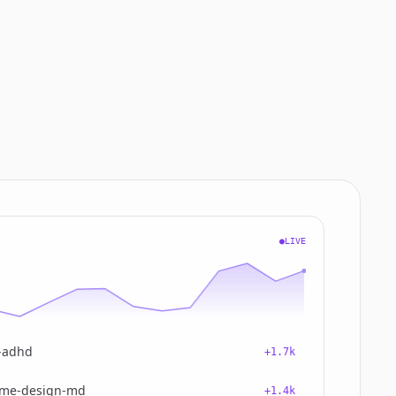
●LIVE
-adhd
+1.7k
me-design-md
+1.4k