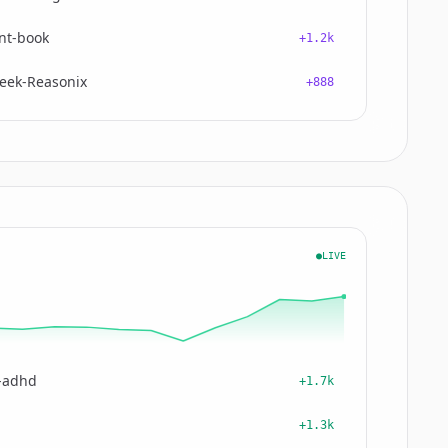
nt-book
+1.2k
eek-Reasonix
+888
●LIVE
-adhd
+1.7k
+1.3k