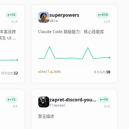
superpowers
+56
+858
obra
31天
12天
功能丰富且跨
Claude Code 超级能力：核心技能库
 UI 和
30
Shell
268k
爆发指数
32
爆发指数
zapret-discord-youtube
+1k
+50
Flowseal
8天
20天
暂无描述