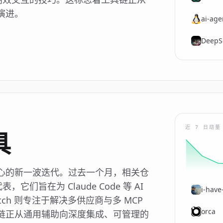
演进。
ai-age
DeepS
近 7 日动量
具
心的新一波迭代。过去一个月，相关仓
它们旨在为 Claude Code 等 AI
i-have
tch 则专注于解决多供应商与多 MCP
orca
链正从通用辅助向深度集成、可管理的