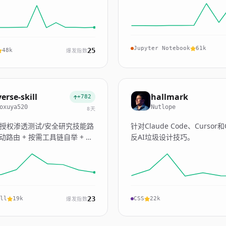
Jupyter Notebook
61k
25
48k
爆发指数
verse-skill
hallmark
+782
oxuya520
Nutlope
8天
/授权渗透测试/安全研究技能路
针对Claude Code、Cursor和
驱动路由 + 按需工具链自举 + 自
反AI垃圾设计技巧。
 支持Claude Code、
ursor、Cline及其他AI编码客户
23
ll
19k
CSS
22k
爆发指数