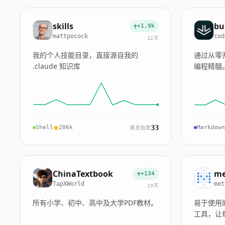
skills
bu
+1.9k
mattpocock
cod
12天
我的个人技能目录，直接源自我的
通过从零
.claude 知识库
编程精髓
33
Shell
206k
Markdown
爆发指数
ChinaTextbook
me
+134
TapXWorld
met
19天
所有小学、初中、高中及大学PDF教材。
易于使用
工具，让