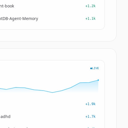
nt-book
+1.2k
ntDB-Agent-Memory
+1.1k
●LIVE
+1.9k
-adhd
+1.7k