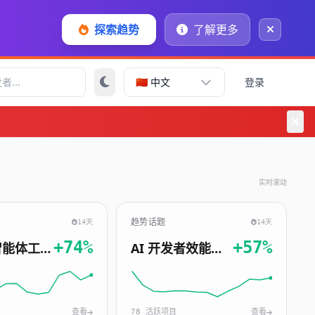
探索趋势
了解更多
🇨🇳 中文
登录
实时滚动
趋势话题
14天
14天
+74%
+57%
AI编码智能体工具链
AI 开发者效能工具
查看
78 活跃项目
查看