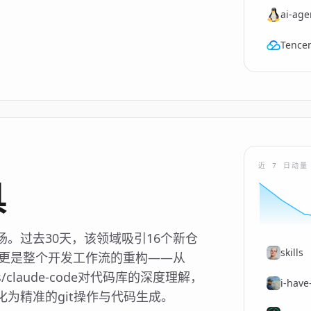
ai-age
Tence
近 7 日动量
具
场。过去30天，该领域吸引16个新仓
skills
，更是整个开发工作流的重构——从
cs/claude-code对代码库的深度理解，
i-have
为精准的git操作与代码生成。