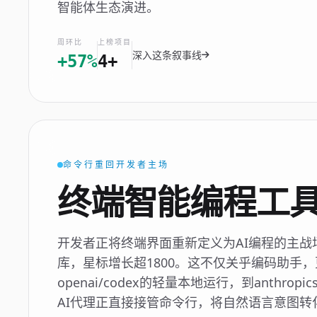
智能体生态演进。
周环比
上榜项目
深入这条叙事线
+57%
4+
命令行重回开发者主场
终端智能编程工
开发者正将终端界面重新定义为AI编程的主战
库，星标增长超1800。这不仅关乎编码助手
openai/codex的轻量本地运行，到anthropi
AI代理正直接接管命令行，将自然语言意图转化