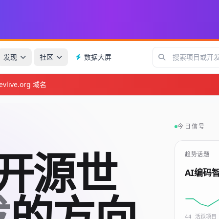
发现
社区
数据大屏
vlive.org 域名
今日信号
与开源世
趋势话题
发
的方向
44 活跃项目