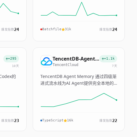
24
24
Batchfile
31k
爆发指数
爆发指数
TencentDB-Agent-Memory
+295
+1.1k
TencentCloud
10天
7天
Codex的
TencentDB Agent Memory 通过四级渐
进式流水线为AI Agent提供完全本地的
长期记忆，且不依赖任何外部API。
23
22
TypeScript
16k
爆发指数
爆发指数