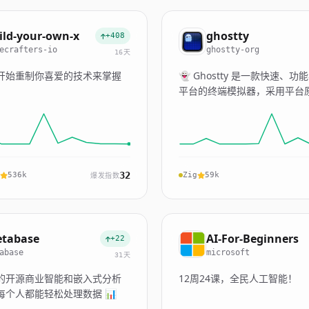
ild-your-own-x
ghostty
+408
ecrafters-io
ghostty-org
16天
开始重制你喜爱的技术来掌握
👻 Ghostty 是一款快速、
。
平台的终端模拟器，采用平台原生
GPU 加速技术。
32
536k
Zig
59k
爆发指数
tabase
AI-For-Beginners
+22
abase
microsoft
31天
的开源商业智能和嵌入式分析
12周24课，全民人工智能！
每个人都能轻松处理数据 📊