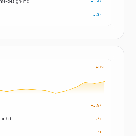
me-design-md
+1.4k
+1.3k
●LIVE
+1.9k
-adhd
+1.7k
+1.3k